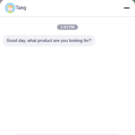
Tang
わ
1:03 PM
た
Good day, what product are you looking for?
し
た
ち
に
つ
い
て
PC240熱い販売法の掘削機のクラムシェルのバケツの望遠鏡
腕ブーム