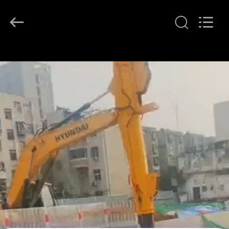
©
2020
-
2025
Guangzhou
Huitong
Machinery
家
Co.,
Ltd..
All
へ
Rights
Reserved.
製
品
VR
シ
ョ
ー