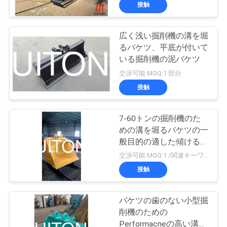
接触
わ
広く浅い掘削機の溝を堀
るバケツ、平底が付いて
た
いる掘削機の泥バケツ
し
交渉可能 MOQ:1 部分
接触
た
ち
7-60トンの掘削機のた
に
めの溝を堀るバケツの一
般目的の適した傾ける標
つ
準
交渉可能 MOQ:1 /関連キーワード
い
接触
て
バケツの歯のない小型掘
削機のための
Performacneの高い溝を