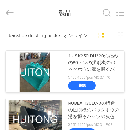
©
2020
-
製品
2026
Guangzhou
Huitong
Machinery
家
Co.,
Ltd..
backhoe ditching bucket オンライン製造
All
へ
Rights
Reserved.
1 - SK250 DH220のため
製
の80トンの掘削機のバ
ックホウの溝を堀るバケ
品
ツ
$400-1000/pcs MOQ:1 PC
接触
VR
シ
ROBEX 130LC-3の構造
の掘削機のバックホウの
ョ
溝を堀るバケツの灰色/
黒
$250-1100/pcs MOQ:1 PCS
ー