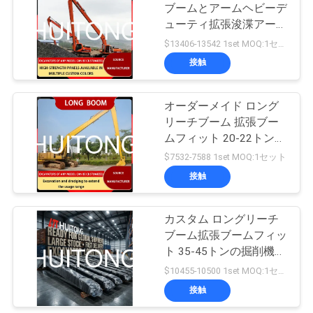
ュ
SY465 XE490 川ドレー
ブームとアームヘビーデ
ジング
ューティ拡張浚渫アーム
170
ー
41-45 トン掘削機フィッ
$13406-13542 1set MOQ:1セット
掘削機の溝を堀るバ
ト PC450 CAT345GC
ス
接触
ZX450 SK450 DX450
R455 EC450 SY465H
ケツ
XE450DK CLG945E
オーダーメイド ロング
引
リーチブーム 拡張ブー
ムフィット 20-22トンの
金
掘削機 EC210 CAT320
$7532-7588 1set MOQ:1セット
を
ZX220
接触
154
求
掘削機の傾きのバ
カスタム ロングリーチ
め
ブーム拡張ブームフィッ
ケツ
て
ト 35-45トンの掘削機
PC400 SY365 SY415
$10455-10500 1set MOQ:1セット
く
XE360 FR480 PC360
接触
ZX370 SK380 DX360
だ