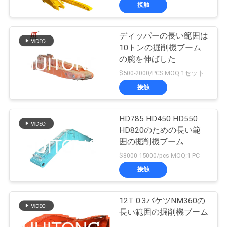
接触
わ
ディッパーの長い範囲は
186
10トンの掘削機ブーム
た
の腕を伸ばした
し
掘削機の骨組バケツ
$500-2000/PCS MOQ:1セット
接触
た
ち
HD785 HD450 HD550
に
HD820のための長い範
囲の掘削機ブーム
つ
238
$8000-15000/pcs MOQ:1 PC
掘削機の長い範囲ブ
い
接触
て
ーム
12T 0.3バケツNM360の
長い範囲の掘削機ブーム