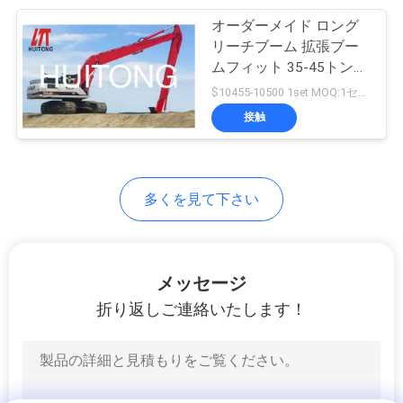
DX450
オーダーメイド ロング
さ
167
リーチブーム 拡張ブー
掘削機のクラムシ
い
ムフィット 35-45トンの
掘削機 PC400
$10455-10500 1set MOQ:1セット
ェルのバケツ
接触
サ
イ
多くを見て下さい
ト
144
マ
掘削機の親指のバケ
ッ
メッセージ
ツ
プ
折り返しご連絡いたします！
プ