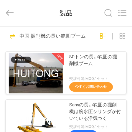
©
2020
-
製品
2026
Guangzhou
Huitong
Machinery
家
258
Co.,
Ltd..
中国 掘削機の長い範囲ブーム
All
掘削機の石のバケ
へ
Rights
Reserved.
ツ
HOT
80トンの長い範囲の掘
製
削機ブーム
品
交渉可能 MOQ:1セット
今すぐお問い合わせ
VR
158
頑丈な掘削機のバケ
シ
Sanyの長い範囲の掘削
機は腕水圧シリンダが付
ョ
ツ
いている活気づく
交渉可能 MOQ:1セット
ー