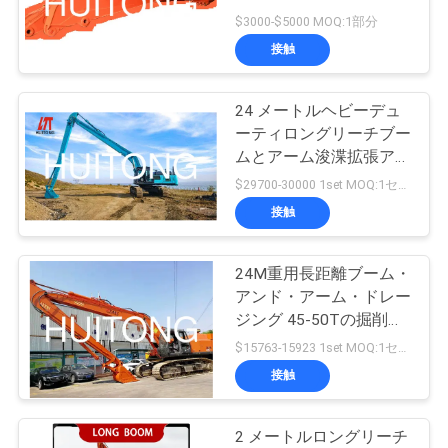
工
$3000-$5000 MOQ:1部分
場
接触
72
ツ
掘削機 フレームカ
24 メートルヘビーデュ
ア
ーティロングリーチブー
ット機
ムとアーム浚渫拡張アー
ー
ム 74 トン大型鉱山掘削
$29700-30000 1set MOQ:1セット
機用フィット
接触
CAT374GC EC750E
品
PC750 SY750H
質
XE750GK PRO 河川浚渫
24M重用長距離ブーム・
146
貯水池埋め立て深層基礎
アンド・アーム・ドレー
管
掘削機の一般目的の
用
ジング 45-50Tの掘削機
用拡張腕 PC450 PC500
理
$15763-15923 1set MOQ:1セット
バケツ
CAT345 349GC ZX450
接触
ZX490 SK450 SK490
DX450 DX490 R455
ニ
HX480 EC480 EC500
2 メートルロングリーチ