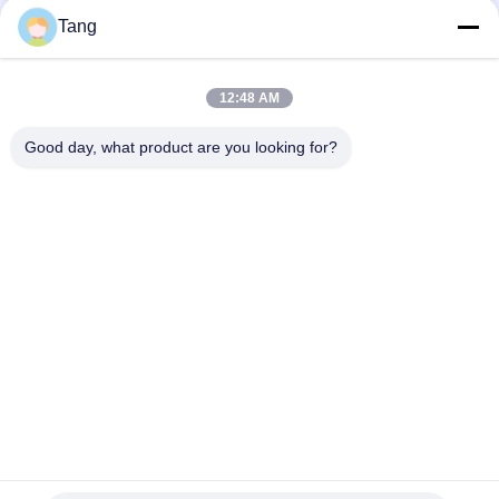
ラ
175
Tang
掘削機の丸太は取り
イ
バ
12:48 AM
組む
シ
Good day, what product are you looking for?
ー
人気カテゴリ
すべて
規
頑丈な掘削機のバケ
219
掘削機の石のバケツ
約
ツ
掘削機の速い連結器
掘削機の長い範囲ブ
掘削機の骨組バケツ
ーム
掘削機 フレームカッ
掘削機の一般目的の
ト機
バケツ
掘削機の溝を堀るバ
掘削機の傾きのバケ
ケツ
ツ
118