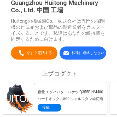
Guangzhou Huitong Machinery
さ
Co., Ltd. 中国 工場
い
Huitongの機械類Co.、株式会社は専門の掘削
機の付属品および部品の製造業者をカスタマ
イズすることです。私達はあなたの維持費を
サ
固定するために向けます。
イ
今すぐ電話する
私達に連絡しなさい
ト
マ
上プロダクト
ッ
プ
容量 エグババターバケツ Q355B NM400
ハードオックス500 ウォルフタン歯切断
800-1200mm
プ
接触