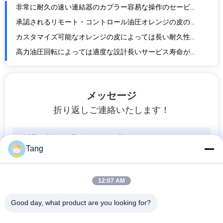
適用範囲が広いオレンジの皮のグラブのバケツ、掘削機の石のグラブの容易な維持
水圧シリンダQ355Bの鋼鉄材料によって運転される掘削機のオレンジの皮のグラブ4/5の爪
負荷のための360度の油圧回転グラブは石/スクラップの鋼鉄を片付け、
油圧オレンジの皮のグラブはGrapping容量の救う作業時間を最大にしました
油圧強い構造の掘削機は掘る構造の基礎のために取り組みます
7-70トンの掘削機のオレンジの皮のグラブ、油圧グラブのバケツの大容量
メッセージ
爆破装置のための多プロセッサ油圧具体的な粉砕機
折り返しご連絡いたします！
二重層の耐久性の保護のOEMの掘削機の具体的な粉砕機
掘削機の物品取扱いのための油圧具体的なマンチャーの高い信頼性
高力油圧具体的なPulverizer、掘削機のための具体的なPulverizerの付属品
Tang
カスタマイズされた油圧具体的なPulverizerの強力な破壊用具の長い耐久性
堅く物質的な油圧具体的なPulverizer、掘削機のための具体的なマンチャー
12:07 AM
建設プロジェクトのための20トンの掘削機の油圧具体的なPulverizer
破壊の掘削機の承認される具体的なマンチャーの高い働き効率ISO
Good day, what product are you looking for?
合金鋼の油圧具体的なPulverizer、掘削機のための具体的なPulverizer