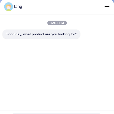
Tang
わ
12:18 PM
た
Good day, what product are you looking for?
し
た
ち
に
つ
い
て
Pileworksのためのブームを積むHG785 6T 15Mの掘削機