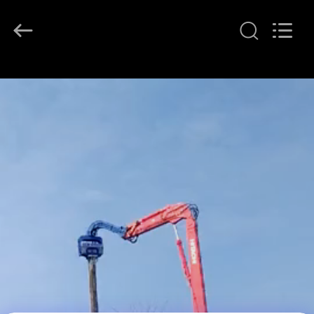
©
2020
-
2025
Guangzhou
Huitong
Machinery
家
Co.,
Ltd..
All
へ
Rights
Reserved.
製
品
VR
シ
ョ
ー