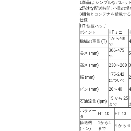
1商品は シンプルなパレッ
2迅速な配送時間: 小量の場合
3梱包とコンテナを積載する
仕様
HT 快速ハッチ
ポイント
HTミニ
H
1から4ま
機械の重量 (T)
で
306-475
長さ (mm)
年
高さ (mm)
230〜268
3
175-242
幅 (mm)
2
について
ピン (mm)
20〜40
15 から 25
石油流量 (lpm)
まで
パラメー
HT-10
HT-40
タ
輸送機
1から4
4 から 6
(トン)
まで