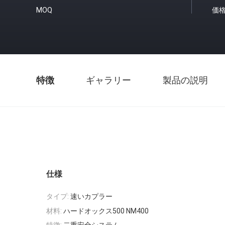
MOQ
価
特徴
ギャラリー
製品の説明
仕様
タイプ:
速いカプラー
材料:
ハードオックス500 NM400
特徴:
二重安全システム