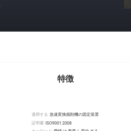
格
特徴
適用する:
急速変換掘削機の固定装置
証明書:
ISO9001:2008
キーワード:
愛情 は 素早く 変化 する