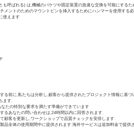
け器とも呼ばれる) は,機械のバケツや固定装置の急速な交換を可能にする
ッチメントのためのマウントピンを挿入するためにハンマーを使用する必
に使えます
チ
結する前に,私たちは分析し,顧客から提供されたプロジェクト情報に基づ
ちます.
 あなたの特別な要求を満たす準備ができています
するあなたの問い合わせは,24時間以内に回答されます.
て顧客を更新し,ワークショップで品質チェックを安排します.
製品全体の使用期間中に提供されます.海外サービスは追加料金で提供さ