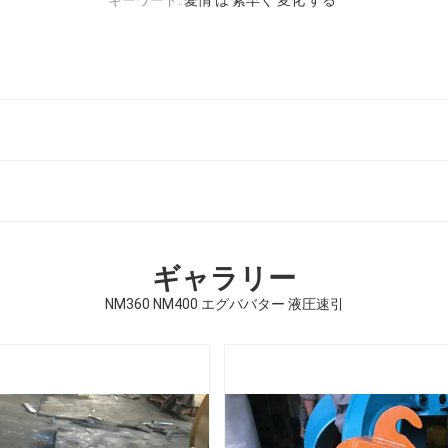
ギャラリー
NM360 NM400 エグババター 液圧速引