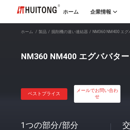
ホーム
企業情報
ホーム
/
製品
/
掘削機の速い連結器
/
NM360 NM400 
NM360 NM400 エグババタ
メールでお問い合わ
ベストプライス
せ
1つの部分/部分