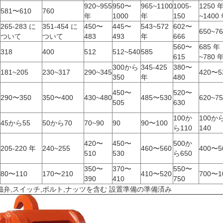
920~955
950〜
965~1100
1005-
1250 
581〜610
760
年
1000
年
150
~1400
265-283 に
351-454 に
450〜
445〜
543~572
602〜
650~76
ついて
ついて
483
493
年
666
560〜
685 年
318
400
512
512~540
585
615
~780 
300から
345-425
380〜
181~205
230~317
290~345
420〜5
350
年
480
450〜
520〜
290〜350
350〜400
430~480
485〜530
620~75
505
630
100か
100か
45から55
50から70
70~90
90
90〜100
ら110
140
420〜
450〜
500か
205-220 年
240~255
460〜560
400〜5
510
530
ら650
350〜
370〜
550〜
80〜110
170〜210
410〜520
700〜1
390
410
750
磁弁,スイッチ,ボルト,ナッツを含む 設置準備の準備済み