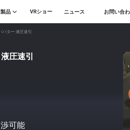
VRショー
製品
ニュース
お問い合わ
エグババター 液圧速引
ー 液圧速引
交渉可能