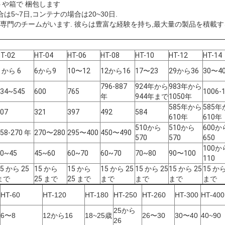
トや箱で 梱包します
は5~7日,コンテナの場合は20~30日.
専門のチームがいます. 彼らは豊富な経験を持ち,最大量の製品を積載す
T-02
HT-04
HT-06
HT-08
HT-10
HT-12
HT-14
4 から 6
6から9
10〜12
12から16
17〜23
29から36
30〜4
796-887
924年から
983年から
534~545
600
765
1006-
年
944年まで
1050年
585年から
585年
07
321
397
492
584
610年
610年
510から
510から
600か
58-270 年
270〜280
295〜400
450〜490
570
570
650
100か
40~45
45~60
60~70
60~70
70~80
90〜100
110
15 から 25
15 から
15 から
15 から 25
15 から 25
15 から 25
15 から
まで
25 まで
25 まで
まで
まで
まで
まで
HT-60
HT-120
HT-180
HT-250
HT-260
HT-300
HT-400
25から
6〜8
12から16
18~25歳
26〜30
30〜40
40~90
26