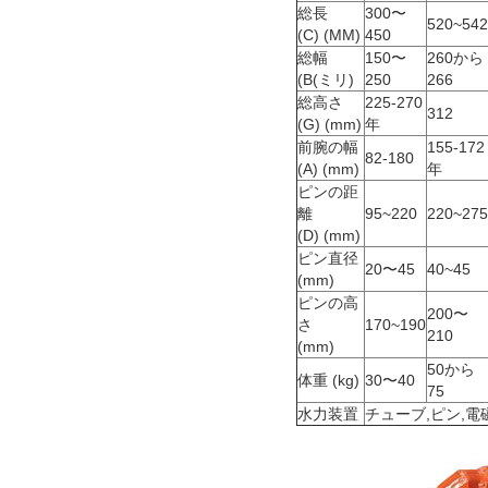
総長
300〜
520~542
(C) (MM)
450
総幅
150〜
260から
(B(ミリ)
250
266
総高さ
225-270
312
(G) (mm)
年
前腕の幅
155-172
82-180
(A) (mm)
年
ピンの距
離
95~220
220~275
(D) (mm)
ピン直径
20〜45
40~45
(mm)
ピンの高
200〜
さ
170~190
210
(mm)
50から
体重 (kg)
30〜40
75
水力装置
チューブ,ピン,電