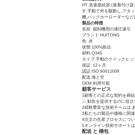
HT 急速接続器 (速着付
す.手動で外を駆動し,アタ
機,バックホーローダーなど
製品の特徴
名前: 掘削機用の液圧速引
ブランド:HUITONG
色: 赤
状態:100%新品
材料:Q345
タイプ:手動のクイックヒッ
保証: 12ヶ月
認証:ISO 90012008
配送:海と空
OEM:利用可能
顧客サービス
1顧客との正式な契約を締
ン,勧告を提供するのに役立
2経験豊富な技術チームは
3私たちの製品や価格に関連
4注文の生産プロセスについ
5オンライン技術サポートは
配送 と 梱包