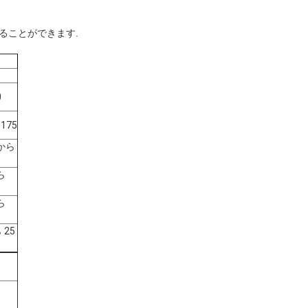
ることができます.
0
1175
から
ら
ら
 25