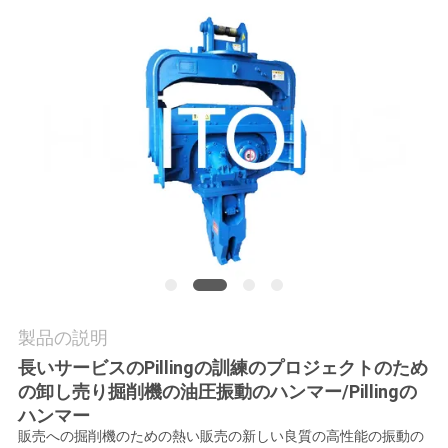
工
場
ツ
ア
ー
品
質
管
製品の説明
理
長いサービスのPillingの訓練のプロジェクトのため
の卸し売り掘削機の油圧振動のハンマー/Pillingの
ハンマー
ニ
販売への掘削機のための熱い販売の新しい良質の高性能の振動の