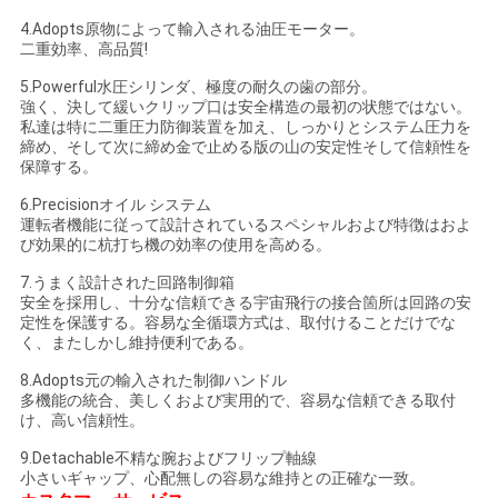
4.Adopts原物によって輸入される油圧モーター。
さ
二重効率、高品質!
い
5.Powerful水圧シリンダ、極度の耐久の歯の部分。
強く、決して緩いクリップ口は安全構造の最初の状態ではない。
私達は特に二重圧力防御装置を加え、しっかりとシステム圧力を
締め、そして次に締め金で止める版の山の安定性そして信頼性を
サ
保障する。
イ
6.Precisionオイル システム
運転者機能に従って設計されているスペシャルおよび特徴はおよ
び効果的に杭打ち機の効率の使用を高める。
ト
7.うまく設計された回路制御箱
マ
安全を採用し、十分な信頼できる宇宙飛行の接合箇所は回路の安
定性を保護する。容易な全循環方式は、取付けることだけでな
ッ
く、またしかし維持便利である。
プ
8.Adopts元の輸入された制御ハンドル
多機能の統合、美しくおよび実用的で、容易な信頼できる取付
け、高い信頼性。
プ
9.Detachable不精な腕およびフリップ軸線
小さいギャップ、心配無しの容易な維持との正確な一致。