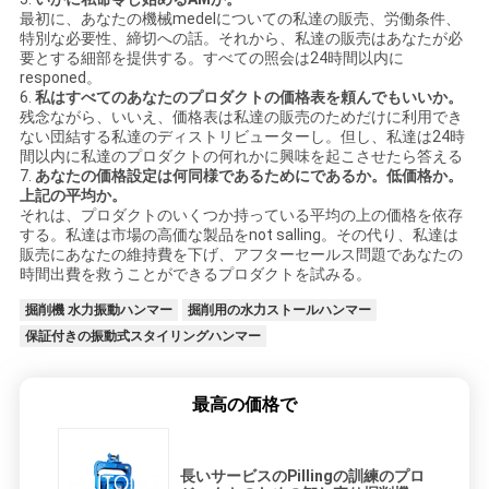
最初に、あなたの機械medelについての私達の販売、労働条件、
特別な必要性、締切への話。それから、私達の販売はあなたが必
要とする細部を提供する。すべての照会は24時間以内に
responed。
6.
私はすべてのあなたのプロダクトの価格表を頼んでもいいか。
残念ながら、いいえ、価格表は私達の販売のためだけに利用でき
ない団結する私達のディストリビューターし。但し、私達は24時
間以内に私達のプロダクトの何れかに興味を起こさせたら答える
7.
あなたの価格設定は何同様であるためにであるか。低価格か。
上記の平均か。
それは、プロダクトのいくつか持っている平均の上の価格を依存
する。私達は市場の高価な製品をnot salling。その代り、私達は
販売にあなたの維持費を下げ、アフターセールス問題であなたの
時間出費を救うことができるプロダクトを試みる。
掘削機 水力振動ハンマー
掘削用の水力ストールハンマー
保証付きの振動式スタイリングハンマー
最高の価格で
長いサービスのPillingの訓練のプロ