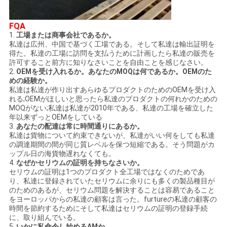
FQA
1.
工場または商事会社であるか。
私達は広州、中国で基づく工場である。そして私達は輸出証明を
得た。私達の工場に訪問を支払うために計画したら私達の販売を
許可すること前方に知りなさいことを自由ことを感じなさい。
2.
OEMを受け入れるか。あなたのMOQは何であるか。OEMのた
めの経験か。
私達は私達が作り出すあらゆるプロダクトのためのOEMを受け入
れる;OEMがほしいと思ったら私達のプロダクトの何れかのための
MOQがない;私達は私達が2010年である、私達の工場を確立した
年以来ずっとOEMをしている
3.
あなたの配達は常に時間通りにあるか。
私達は貨物について約束できないが、私達がいい何をしても私達
の調達期間の間が同じ質レベルを保つ短縮である。そう問題がカ
ップル日の海貨物遅れなくても。
4.
なぜかセリウムの証明を持ちなさいか。
セリウムの証明は1つのプロダクト全工場ではなくのためであ
り、私達に登録されていたセリウムに余りにも多くの製品種目が
のためのあるが、セリウム問題を解決することは容易であること
をヨーロッパからの私達の顧客は言った。furtureの私達の顧客の
時間を節約するためにそして私達はセリウムの証明の登録手続
に、取り組んでいる。
5.
いかに私命令し始めるAMか。