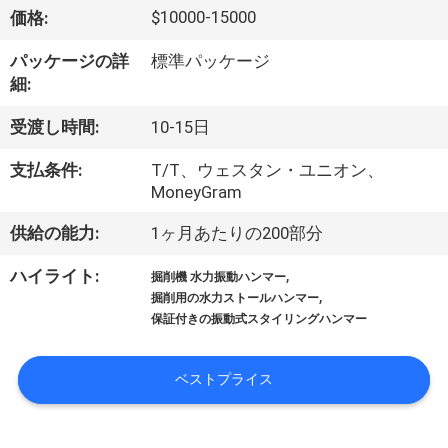
$10000-15000
価格:
わ
パッケージの詳
標準パッケージ
細:
た
受渡し時間:
10-15日
し
支払条件:
T/T、ウェスタン・ユニオン、
た
MoneyGram
ち
供給の能力:
1ヶ月あたりの200部分
に
,
ハイライト:
掘削機 水力振動ハンマー
,
つ
掘削用の水力ストールハンマー
保証付きの振動式スタイリングハンマー
い
て
ベストプライス