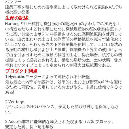
ハンマー
ュ
建築工事を積むための掘削機によって取付けられる振動の杭打ち
機の高い発電
ー
生産の記述:
Huitongの油圧杭打ち機は強さの減少か山のまわりでの変更を土
ス
の構造もたらすどれを積むために機械農産物の縦の振動を渡すよ
うに高い加速の山ボディを振動させるのに高周波振動を使用して
いる。山のまわりの土は山の側面間の摩擦抵抗を減らす液化およ
び土になる。それから力の下の掘削機を使用して、土に山を沈め
引
る振動の杭打ち機および山の体重。掘削機の上昇力の使用によっ
て山を引き出すために振動の状態の山を、得た場合。杭打ちの機
金
械類によって必要とされる山、構造の場所の土、土の状態、含水
率およびタイプによって定められる刺激力は広範囲である。
を
プロダクト利点
1.Hydraulicモーターによって運転される回転盤
求
最も最近の内部ギヤ設計は、効果的に土および衝突のギヤを避け
るために可変性、安定しているおよび耐久、非常に信頼できるで
め
ある!
2.Ventage
て
ギヤ ボックス圧力バランス、安定した熱取り外しを保障しなさ
い。
く
3.Adopts非常に能率的な輸入された弱まるゴム製 ブロック。
だ
安定した質、長い耐用年数!