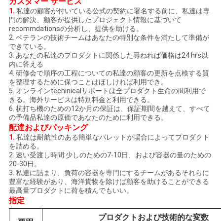
カスタマー サービス
ラ
1.
私達の顧客が付いている公式の契約に署名する前に、私達は専
門の解決、顧客が提供したプロジェクト情報に基づいて
イ
recommdationsの分析し、提供を助ける。
2. ベテランの技術チームはあなたの特別な条件を満たして準備が
バ
できている。
3. あなたの私達のプロダクトに関係した尋ねれば価格は24 hrs以
シ
内に答える
4. 研修会で順序の工程についての私達の顧客の更新を点検する質
ー
を整理するために保つことはほしければ利用でき。
5. オンラインtechinicalサポートは全プロダクト生命の間利用で
規
きる。海外サービスは特別料金と利用できる。
6. 杭打ち機のための12か月の保証は、保証期間を越えて、すべて
の予備品私達の原価であなたのために利用できる。
約
配達およびパッキング
1.
私達は耐航性のある簡単なパレットか場合によってプロダクト
を詰める。
2. 速い受渡し時間:少しのための7-10日、および容器の量のための
20-30日。
3. 私達に詰まり、負荷の容器を専門にするチームがあるそれらに
豊富な経験があり、海洋貨物を除けば顧客を助けることができる
最高量プロダクトに荷を積んでもいい。
指定
プロダクトおよび技術的な変数