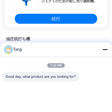
ジェクトのための卸し売り掘削機の
油圧振動のハンマー/Pillingのハンマ
ー
続行
油圧杭打ち機
Tang
20T掘削機の油圧杭打ち機の影響のVibroのハンマー
ボルボEC300 EC400のための10m/最低の掘削機の振動杭打ち機
7:32 PM
幼虫PC330の掘削機の構造のための油圧杭打ち機
Good day, what product are you looking for?
人気カテゴリ
すべて
頑丈な掘削機のバケ
掘削機の石のバケツ
ツ