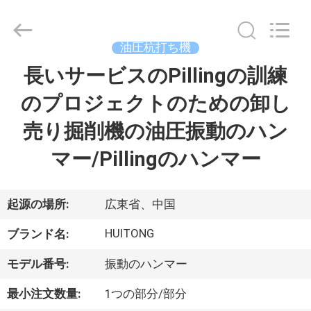
©
2020
-
2025
Guangzhou
油圧杭打ち機
Huitong
Machinery
長いサービスのPillingの訓練
家
Co.,
Ltd..
All
のプロジェクトのための卸し
へ
Rights
Reserved.
売り掘削機の油圧振動のハン
製
マー/Pillingのハンマー
品
起源の場所:
広東省、中国
VR
HUITONG
ブランド名:
シ
モデル番号:
振動のハンマー
ョ
最小注文数量:
1つの部分/部分
ー