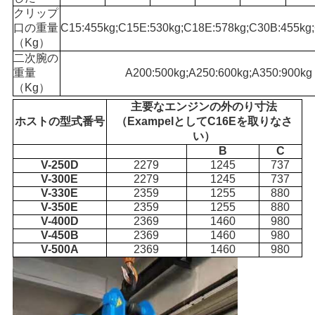
クリップ
口の重量
C15:455kg;C15E:530kg;C18E:578kg;C30B:455kg
（Kg）
二次腕の
重量
A200:500kg;A250:600kg;A350:900kg
（Kg）
主要なエンジンの外のり寸法
ホストの型式番号
（ExampelとしてC16Eを取りなさ
い）
B
C
V-250D
2279
1245
737
V-300E
2279
1245
737
V-330E
2359
1255
880
V-350E
2359
1255
880
V-400D
2369
1460
980
V-450B
2369
1460
980
V-500A
2369
1460
980