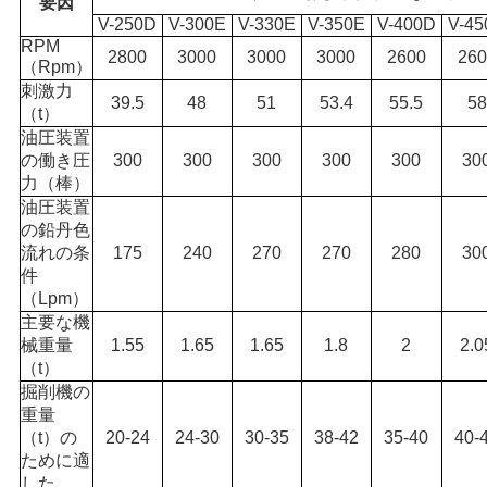
要因
V-250D
V-300E
V-330E
V-350E
V-400D
V-45
RPM
2800
3000
3000
3000
2600
260
（Rpm）
刺激力
39.5
48
51
53.4
55.5
58
（t）
油圧装置
の働き圧
300
300
300
300
300
30
力（棒）
油圧装置
の鉛丹色
流れの条
175
240
270
270
280
30
件
（Lpm）
主要な機
械重量
1.55
1.65
1.65
1.8
2
2.0
（t）
掘削機の
重量
（t）の
20-24
24-30
30-35
38-42
35-40
40-
ために適
した