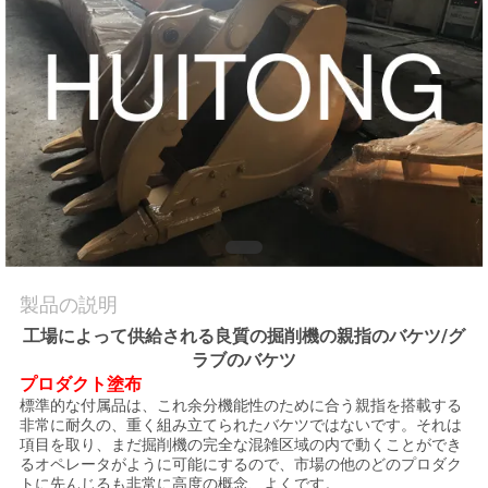
工
場
ツ
ア
ー
品
質
製品の説明
管
工場によって供給される良質の掘削機の親指のバケツ/グ
ラブのバケツ
理
プロダクト塗布
標準的な付属品は、これ余分機能性のために合う親指を搭載する
非常に耐久の、重く組み立てられたバケツではないです。それは
項目を取り、まだ掘削機の完全な混雑区域の内で動くことができ
ニ
るオペレータがように可能にするので、市場の他のどのプロダク
トに先んじるも非常に高度の概念、よくです。