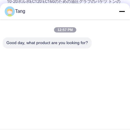
10-20ボルボEC120 EC160のための油圧グラブのバケツ トンの
掘削機の
Tang
1から100トンのPC30-7E ZE700E SY330C SK20SR-3のための油
圧親指のバケツ
12:57 PM
機械掘削機の親指のグラブのバケツ15cbm容量
Good day, what product are you looking for?
人気カテゴリ
すべて
頑丈な掘削機のバケ
掘削機の石のバケツ
ツ
掘削機の長い範囲ブ
掘削機の骨組バケツ
ーム
掘削機 フレームカッ
掘削機の一般目的の
ト機
バケツ
掘削機の溝を堀るバ
掘削機の傾きのバケ
ケツ
ツ