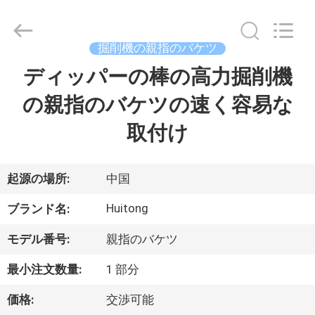
©
2020
-
2025
Guangzhou
掘削機の親指のバケツ
Huitong
Machinery
ディッパーの棒の高力掘削機
家
Co.,
Ltd..
All
の親指のバケツの速く容易な
へ
Rights
Reserved.
取付け
製
品
起源の場所:
中国
Huitong
ブランド名:
VR
モデル番号:
親指のバケツ
シ
最小注文数量:
1 部分
ョ
価格:
交渉可能
ー