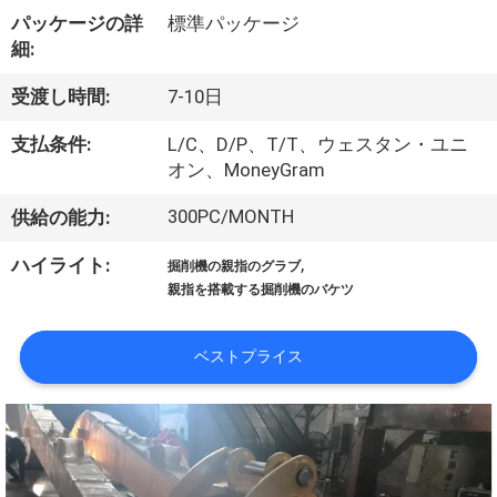
パッケージの詳
標準パッケージ
細:
わ
受渡し時間:
7-10日
た
支払条件:
L/C、D/P、T/T、ウェスタン・ユニ
し
オン、MoneyGram
た
300PC/MONTH
供給の能力:
ち
,
ハイライト:
掘削機の親指のグラブ
に
親指を搭載する掘削機のバケツ
つ
ベストプライス
い
て