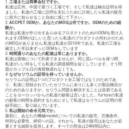
ラ
1.
工場または商事会社ですか。
私達は広州、中国で基づく工場です。そして私達は輸出証明を得
イ
ました。私達の工場に訪問を支払うために計画したら私達の販売
に前方に知らせること自由に感じて下さい。
2.
ACCPET OEMか。あなたのMOQは何ですか。OEMのための経
バ
験か。
私達は私達が作り出すあらゆるプロダクトのためのOEMを受け入
シ
れます;OEMがほしいと思ったら私達のプロダクトの何れかのため
のMOQがありません;私達は私達が2010年である、私達の工場を
ー
確立した年以来ずっとOEMをしています
3.
時間通りのあなたの配達は常にありますか。
規
私達は貨物について約束できませんが、同じ質レベルを保つ間、
私達がいい何をしても私達の調達期間を短くしています。そう問
題がカップル日の海貨物遅れなくても。
約
4.
なぜセリウムの証明を持っていませんか。
セリウムの証明は1つのプロダクト全工場ではなくのためであ
り、私達に登録されていたセリウムに余りにも多くの製品種目が
のためのありますが、セリウム問題を解決することは容易である
ことをヨーロッパからの私達の顧客は言いました。furtureの私達
の顧客の時間を節約するためにそして私達はセリウムの証明の登
録手続に、取り組んでいます。
5.
私は開始の命令元気でか。
最初に、あなたの機械medelについての私達の販売、労働条件、
特別な必要性、締切への話。それから、私達の販売はあなたが必
要とする細部を提供します。すべての照会は24時間以内に