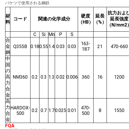
バケツで使用される鋼鉄
さ
抗力およ
材
硬度
延長
コード
関連の化学成分
延長強度
い
料
（HB）
（%）
（N/mm2
C
Si
Mn
P
S
合
サ
163-
金
Q355B
0.18
0.55
1.4
0.03
0.03
21
470-660
187
鋼
イ
中
ト
国
の
マ
高
NM360
0.2
0.3
1.3
0.02
0.006
360
16
1200
力
ッ
合
金
プ
高
力
HARDOX-
470-
0.2
0.7
1.7
0.025
0.01
8
1550
合
500
500
プ
金
FQA