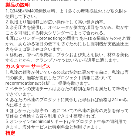
ュ
製品の説明
1. Q345B/NM400鋼鉄材料、より多くの摩耗抵抗および耐久財を
ー
使用して下さい。
2. 親指より適用範囲が広い操作そして高い働き効率。
ス
3. 余分圧力を提供し、オペレータが膨大な項目をつかみ、動かす
ことを可能にする特大シリンダーによって合われる。
4. 耳はシリンダーprotectiongの両側であらゆる損傷からのそれ置
かれ、あらゆる項目の低下を防ぐためにもし掘削機が突然油圧圧
引
力を失えば逆止弁は合います。
5. 移動石、管への浪費者、ブラシおよび丸太を扱い、材料を美化
することから、クランプ バケツはいろいろ適用に適します。
金
カスタマー サービス
1. 私達の顧客が付いている公式の契約に署名する前に、私達は専
を
門の解決、顧客が提供したプロジェクト情報に基づいて
recommdationsの分析し、提供を助けます。
求
2. ベテランの技術チームはあなたの特別な条件を満たして準備が
できています。
め
3. あなたの私達のプロダクトに関係した尋ねれば価格は24 hrs以
内に答えます
て
4. ほしかったら順序の工程についての私達の顧客の更新を保って
研修会で点検する質を利用できます整理すれば。
く
5. オンラインtechinicalサポートは全プロダクト生命の間利用で
きます。海外サービスは特別料金と利用できます。
指定
だ