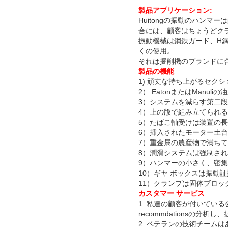
製品アプリケーション:
Huitongの振動のハンマ
合には、顧客はちょうどク
振動機械は鋼鉄ガード、H鋼
くの使用。
それは掘削機のブランドに
製品の機能
1)
頑丈な持ち上がるセクシ
2） EatonまたはMan
3）システムを減らす第二
4）上の版で組み立てられ
5）たばこ軸受けは装置の
6）挿入されたモーター土
7）重金属の農産物で満ち
8）潤滑システムは強制さ
9）ハンマーの小さく、密
10）ギヤ ボックスは振動
11）クランプは固体ブロ
カスタマー サービス
1. 私達の顧客が付いてい
recommdationsの分析
2. ベテランの技術チーム