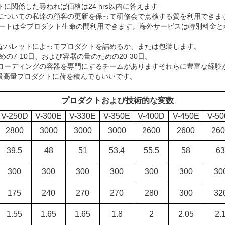
トに関係した尋ねれば価格は24 hrs以内に答えます
程についての私達の顧客の更新を保って研修会で点検する質を利用できま
icalサポートは全プロダクト生命の間利用できます。海外サービスは特別料金
単なパレットによってプロダクトを詰めるか、または包装します。
めの7-10日、および容器の量のための20-30日。
よびローディングの容器を専門にするチームがありますそれらに豊富な経験
最高量プロダクトに荷を積んでもいいです。
プロダクトおよび技術的な変数
V-250D
V-300E
V-330E
V-350E
V-400D
V-450E
V-50
2800
3000
3000
3000
2600
2600
260
39.5
48
51
53.4
55.5
58
63
300
300
300
300
300
300
30
175
240
270
270
280
300
32
1.55
1.65
1.65
1.8
2
2.05
2.