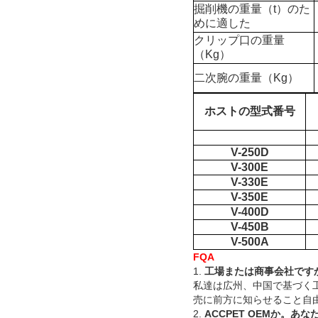
掘削機の重量（t）のた
めに適した
クリップ口の重量
（Kg）
二次腕の重量（Kg）
ホストの型式番号
V-250D
V-300E
V-330E
V-350E
V-400D
V-450B
V-500A
FQA
1.
工場または商事会社です
私達は広州、中国で基づく
売に前方に知らせること自
2.
ACCPET OEMか。あ