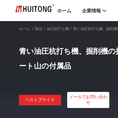
ホーム
企業情報
ホーム
/
製品
/
油圧杭打ち機
/
青い油圧杭打ち機、掘削機
青い油圧杭打ち機、掘削機の
ート山の付属品
メールでお問い合わ
ベストプライス
せ