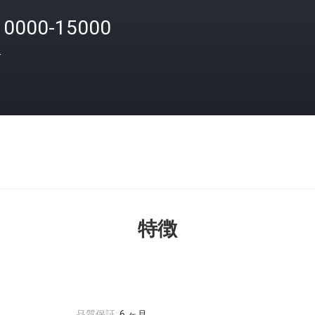
10000-15000
格
特徴
品質保証:
6 ヶ月