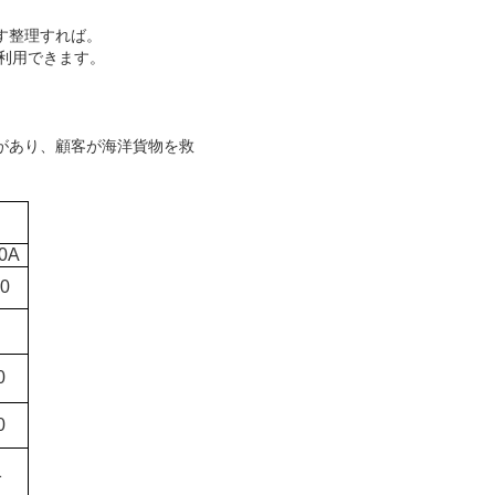
す整理すれば。
と利用できます。
があり、顧客が海洋貨物を救
0A
0
0
0
1