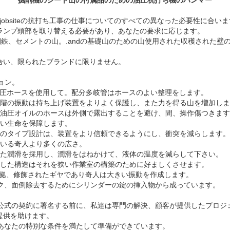
ーはjobsiteの抗打ち工事の仕事についてのすべての異なった必要性に合
ランプ頭部を取り替える必要があり、あなたの要求に応じます。
鉄、セメントの山。.andの基礎山のための山使用された収穫された壁のp
合い、限られたブランドに限りません。
ョン。
uliの油圧ホースを使用して。配分多岐管はホースのよい整理をします。
段階の振動は持ち上げ装置をよりよく保護し、また力を得る山を増加し
る油圧オイルのホースは外側で露出することを避け、間、操作傷つきま
長い生命を保障します。
台のタイプ設計は、装置をより信頼できるようにし、衝突を減らします。
ている奇人より多くの広さ。
れた潤滑を採用し、潤滑をはねかけて、液体の温度を減らして下さい。
集した構造はそれを狭い作業室の構築のために好ましくさせます。
証拠、修飾されたギヤであり奇人は大きい振動を作成します。
ック、面倒除去するためにシリンダーの錠の挿入物から成っています。
る公式の契約に署名する前に、私達は専門の解決、顧客が提供したプロジ
し、提供を助けます。
はあなたの特別な条件を満たして準備ができています。