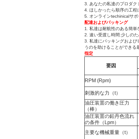
3. あなたの私達のプロダク
4. ほしかったら順序の工
5. オンラインtechin
配達およびパッキング
1. 私達は耐航性のある簡
2. 速い受渡し時間:少しのた
3. 私達にパッキングお
うのを助けることができる
指定
要因
RPM (Rpm)
刺激的な力（t）
油圧装置の働き圧力
（棒）
油圧装置の鉛丹色流れ
の条件（Lpm）
主要な機械重量（t）