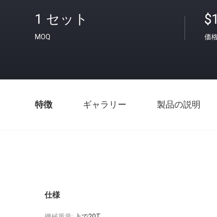
1 セット
$
MOQ
価
特徴
ギャラリー
製品の説明
仕様
機械重量:
上で20T