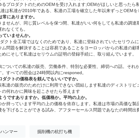
るプロダクトのためのOEMを受け入れます;OEMがほしいと思ったら
私達は私達が2010年である、私達の工場を確立した年以来ずっとOEM
は常にありますか。
きませんが、同じ質レベルを保つ間、私達がいい何をしても私達の調達
遅れなくても。
っていませんか。
ロダクト全工場ではなくのためであり、私達に登録されていたセリウム
ム問題を解決することは容易であることをヨーロッパからの私達の顧客は言
ためにそして私達はセリウムの証明の登録手続に、取り組んでいます。
。
elについての私達の販売、労働条件、特別な必要性、締切への話。それ
すべての照会は24時間以内にresponed。
ロダクトの価格表を頼んでもいいですか。
表私達の販売のためだけに利用できない団結します私達のディストリビュ
トの何れかに興味を起こさせたら答えます
ようですありますか。低価格か。平均の上か。
持っています平均の上の価格を依存します。私達は市場の高価な製品をnot
費を下げることができる試み、アフターセールス問題であなたの時間出
のハンマー
掘削機の杭打ち機