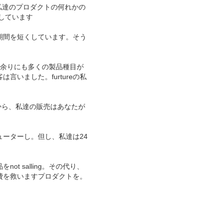
私達のプロダクトの何れかの
をしています
期間を短くしています。そう
に余りにも多くの製品種目が
いました。furtureの私
から、私達の販売はあなたが
ーターし。但し、私達は24
 salling。その代り、
費を救いますプロダクトを。