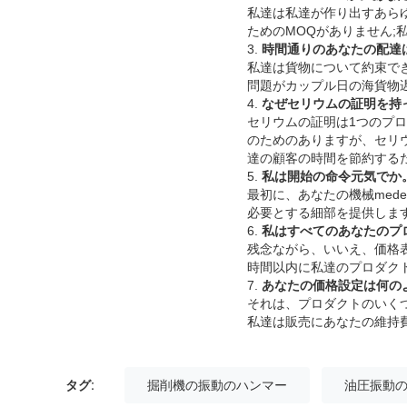
私達は私達が作り出すあらゆ
ためのMOQがありません;
3.
時間通りのあなたの配達
私達は貨物について約束で
問題がカップル日の海貨物
4.
なぜセリウムの証明を持
セリウムの証明は1つのプ
のためのありますが、セリウ
達の顧客の時間を節約する
5.
私は開始の命令元気でか
最初に、あなたの機械med
必要とする細部を提供します。
6.
私はすべてのあなたのプ
残念ながら、いいえ、価格
時間以内に私達のプロダク
7.
あなたの価格設定は何の
それは、プロダクトのいくつか
私達は販売にあなたの維持
タグ:
掘削機の振動のハンマー
油圧振動