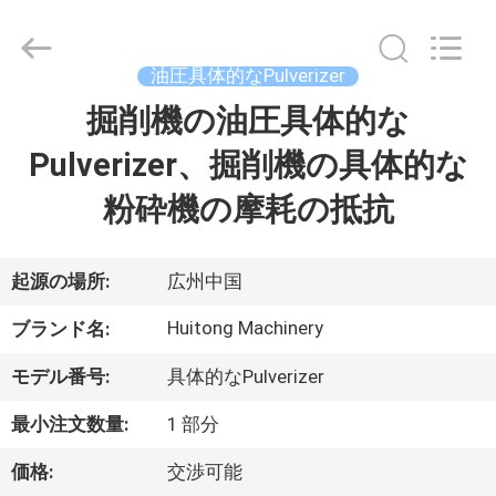
©
2020
-
2025
Guangzhou
油圧具体的なPulverizer
Huitong
Machinery
掘削機の油圧具体的な
家
Co.,
Ltd..
All
Pulverizer、掘削機の具体的な
へ
Rights
Reserved.
粉砕機の摩耗の抵抗
製
品
起源の場所:
広州中国
Huitong Machinery
ブランド名:
VR
モデル番号:
具体的なPulverizer
シ
最小注文数量:
1 部分
ョ
価格:
交渉可能
ー