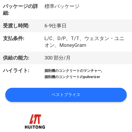
パッケージの詳
標準パッケージ
細:
わ
受渡し時間:
6-9仕事日
た
支払条件:
L/C、D/P、T/T、ウェスタン・ユニ
し
オン、MoneyGram
た
供給の能力:
300 部分/月
ち
,
ハイライト:
掘削機のコンクリートのマンチャー
に
掘削機のコンクリートのpulverizer
つ
ベストプライス
い
て