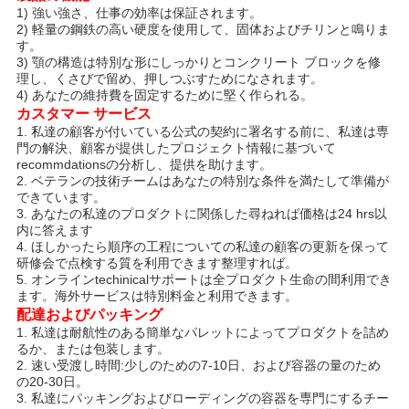
ュ
1) 強い強さ、仕事の効率は保証されます。
2) 軽量の鋼鉄の高い硬度を使用して、固体およびチリンと鳴りま
ー
す。
3) 顎の構造は特別な形にしっかりとコンクリート ブロックを修
理し、くさびで留め、押しつぶすためになされます。
ス
4) あなたの維持費を固定するために堅く作られる。
カスタマー サービス
1. 私達の顧客が付いている公式の契約に署名する前に、私達は専
引
門の解決、顧客が提供したプロジェクト情報に基づいて
recommdationsの分析し、提供を助けます。
2. ベテランの技術チームはあなたの特別な条件を満たして準備が
金
できています。
3. あなたの私達のプロダクトに関係した尋ねれば価格は24 hrs以
を
内に答えます
4. ほしかったら順序の工程についての私達の顧客の更新を保って
求
研修会で点検する質を利用できます整理すれば。
5. オンラインtechinicalサポートは全プロダクト生命の間利用でき
め
ます。海外サービスは特別料金と利用できます。
配達およびパッキング
て
1. 私達は耐航性のある簡単なパレットによってプロダクトを詰め
るか、または包装します。
く
2. 速い受渡し時間:少しのための7-10日、および容器の量のため
の20-30日。
3. 私達にパッキングおよびローディングの容器を専門にするチー
だ