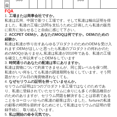
ラ
金
FQA
イ
1.
工場または商事会社ですか。
私達は広州、中国で基づく工場です。そして私達は輸出証明を得
バ
ました。私達の工場に訪問を支払うために計画したら私達の販売
に前方に知らせること自由に感じて下さい。
シ
2.
ACCPET OEMか。あなたのMOQは何ですか。OEMのための
経験か。
ー
私達は私達が作り出すあらゆるプロダクトのためのOEMを受け入
れます;OEMがほしいと思ったら私達のプロダクトの何れかのた
規
めのMOQがありません;私達は私達が2010年である、私達の工場
を確立した年以来ずっとOEMをしています
3.
時間通りのあなたの配達は常にありますか。
約
私達は貨物について約束できませんが、同じ質レベルを保つ間、
私達がいい何をしても私達の調達期間を短くしています。そう問
題がカップル日の海貨物遅れなくても。
4.
なぜセリウムの証明を持っていませんか。
セリウムの証明は1つのプロダクト全工場ではなくのためであ
り、私達に登録されていたセリウムに余りにも多くの製品種目が
のためのありますが、セリウム問題を解決することは容易である
ことをヨーロッパからの私達の顧客は言いました。furtureの私達
の顧客の時間を節約するためにそして私達はセリウムの証明の登
録手続に、取り組んでいます。
5.
私は開始の命令元気でか。