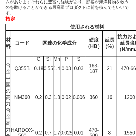
ムがありますそれらに豊富な経験があり、顧客が海洋貨物を救う
のを助けることができる最高量プロダクトに荷を積んでもいいで
さ
す。
指定
い
使用される材料
抗力お
材
硬度
延長
サ
コード
関連の化学成分
延長強
料
（HB）
（%）
（N/mm
イ
C
Si
Mn
P
S
合
163-
ト
Q355B
0.18
0.55
1.4
0.03
0.03
21
470-6
187
金
中
マ
国
の
ッ
高
NM360
0.2
0.3
1.3
0.02
0.006
360
16
1200
プ
力
合
金
高
プ
力
HARDOX-
470-
0.2
0.7
1.7
0.025
0.01
8
1550
500
500
合