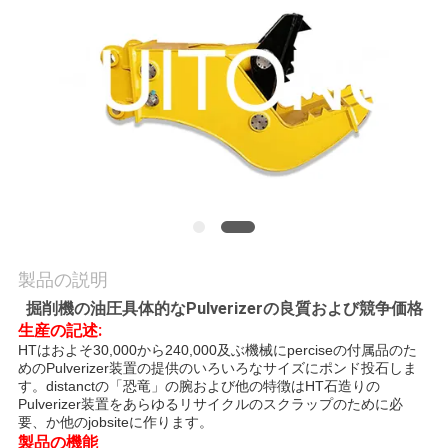
工
場
ツ
ア
ー
品
質
製品の説明
管
掘削機の油圧具体的なPulverizerの良質および競争価格
生産の記述:
理
HTはおよそ30,000から240,000及ぶ機械にperciseの付属品のた
めのPulverizer装置の提供のいろいろなサイズにポンド投石しま
す。distanctの「恐竜」の腕および他の特徴はHT石造りの
Pulverizer装置をあらゆるリサイクルのスクラップのために必
ニ
要、か他のjobsiteに作ります。
製品の機能