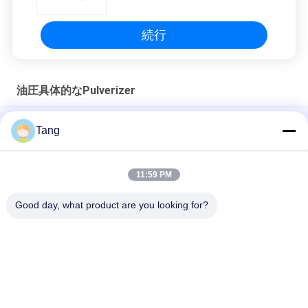
続行
油圧具体的なPulverizer
構造のためのヒュンダイR150の掘削機の油圧具体的な
Tang
Pulverizer
カスタマイズ可能な掘削機の油圧石のPulverizerの頑丈な砕石機
11:59 PM
1-22ボルボEC120 EC220のための砕石機トンの掘削機の
Good day, what product are you looking for?
人気カテゴリ
すべて
頑丈な掘削機のバケ
掘削機の石のバケツ
ツ