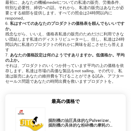
最初に、あなたの機械medelについての私達の販売、労働条件、
特別な必要性、締切への話。それから、私達の販売はあなたが必
要とする細部を提供します。すべての照会は24時間以内に
responed。
6.
私はすべてのあなたのプロダクトの価格表を頼んでもいいです
か。
残念ながら、いいえ、価格表私達の販売のためだけに利用できな
い団結します私達のディストリビューターし。但し、私達は24時
間以内に私達のプロダクトの何れかに興味を起こさせたら答えま
す
7.
あなたの価格設定は何のようですありますか。低価格か。平均
の上か。
それは、プロダクトのいくつか持っています平均の上の価格を依
存します。私達は市場の高価な製品をnot salling。その代り、私
達は販売にあなたの維持費を下げることができる試み、アフター
セールス問題であなたの時間出費を救いますプロダクトを。
最高の価格で
掘削機の油圧具体的なPulverizer、
掘削機の具体的な粉砕機の摩耗の抵
抗